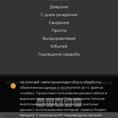
Девушке
С днем рождения
Свидание
Прости
Выздоравливай
Юбилей
Годовщина свадьбы
На этом веб-сайте происходит сбор и обработка
2026 © «Ириски» - Интернет-магазин доставки цветов
обезличенных данных о посетителях (в т.ч. файлов
в Череповце.
«cookie»).
Продолжая пользование данным сайтом я
выражаю свою согласие ИП Недайводина Наталия
Анатольевна на обработку моих персональных
данных с использованием интернет сервиса Яндекс
Метрика. С политикой ИП Недайводина Наталия
Флория
- комплексное продвижение цветочного