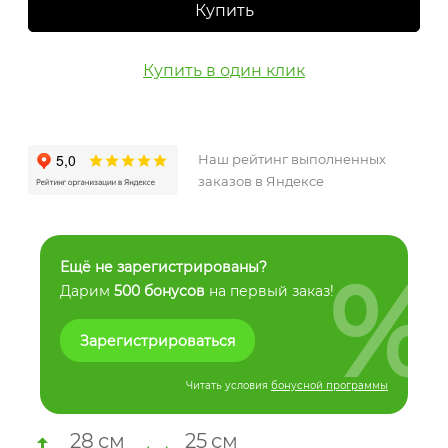
Купить
Купить в один клик
Наш рейтинг выполненных
заказов в Яндексе
%
Ещё не зарегистрированы?
Дарим
500 бонусов
на первый заказ!
Зарегистрироваться
Читать условия
бонусной программы
28
см
25
см