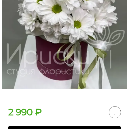
2 990
₽