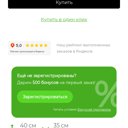
Купить
Купить в один клик
Наш рейтинг выполненных
заказов в Яндексе
%
Ещё не зарегистрированы?
Дарим
500 бонусов
на первый заказ!
Зарегистрироваться
Читать условия
бонусной программы
40
см
35
см