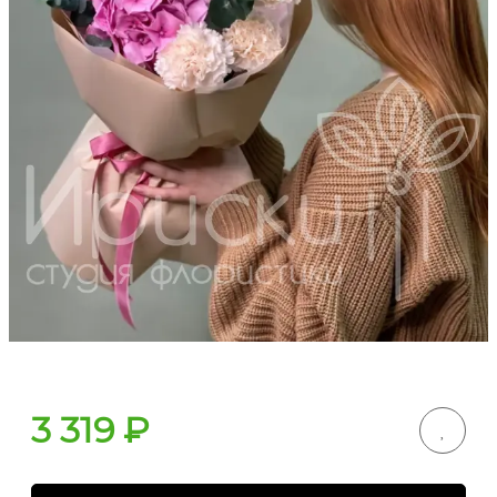
3 319
₽