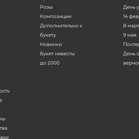
Розы
День 
Композиции
14 фе
Дополнительно к
8 мар
букету
9 мая
Новинки
После
Букет невесты
День 
до 2000
верно
ость
а
мы
тва
рвис