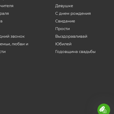
учителя
Девушке
враля
С днем рождения
та
Свидание
Прости
дний звонок
Выздоравливай
семьи, любви и
Юбилей
сти
Годовщина свадьбы