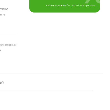
Читать условия
бонусной программы
можно
тапе
полненных
е
ре