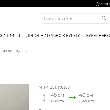
Доставк
ОЗИЦИИ
ДОПОЛНИТЕЛЬНО К БУКЕТУ
БУКЕТ НЕВЕ
т из диантусов
АРТИКУЛ:
108368
45
см
40
см
Высота
Диаметр