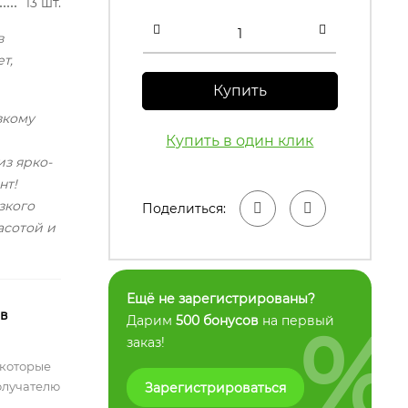
13 шт.
в
т,
Купить
зкому
Купить в один клик
из ярко-
нт!
зкого
Поделиться:
асотой и
Ещё не зарегистрированы?
 в
%
Дарим
500 бонусов
на первый
заказ!
 которые
олучателю
Зарегистрироваться