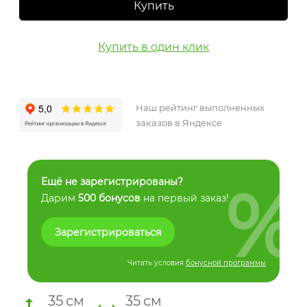
Купить
Купить в один клик
Наш рейтинг выполненных
заказов в Яндексе
%
Ещё не зарегистрированы?
Дарим
500 бонусов
на первый заказ!
Зарегистрироваться
Читать условия
бонусной программы
35
см
35
см