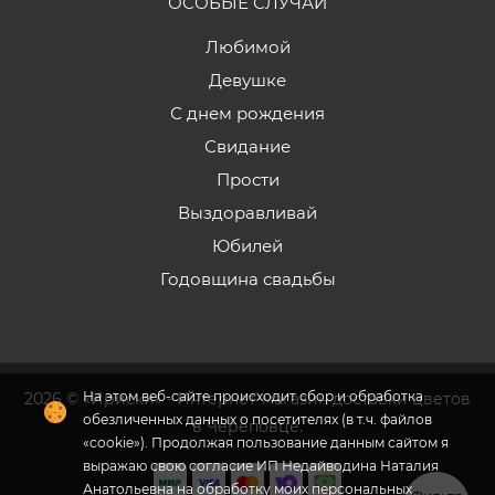
ОСОБЫЕ СЛУЧАИ
Любимой
Девушке
С днем рождения
Свидание
Прости
Выздоравливай
Юбилей
Годовщина свадьбы
На этом веб-сайте происходит сбор и обработка
2026 © «Ириски» - Интернет-магазин доставки цветов
обезличенных данных о посетителях (в т.ч. файлов
в Череповце.
«cookie»).
Продолжая пользование данным сайтом я
выражаю свою согласие ИП Недайводина Наталия
Анатольевна на обработку моих персональных