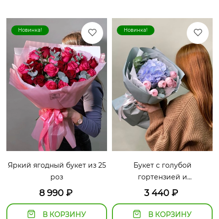
Новинка!
Новинка!
Яркий ягодный букет из 25
Букет с голубой
роз
гортензией и
пионовидными розами
8 990
₽
3 440
₽
В КОРЗИНУ
В КОРЗИНУ