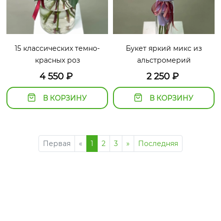
15 классических темно-
Букет яркий микс из
красных роз
альстромерий
4 550
₽
2 250
₽
В КОРЗИНУ
В КОРЗИНУ
Первая
«
1
2
3
»
Последняя