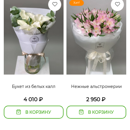
Хит!
Букет из белых калл
Нежные альстромерии
4 010
₽
2 950
₽
В КОРЗИНУ
В КОРЗИНУ