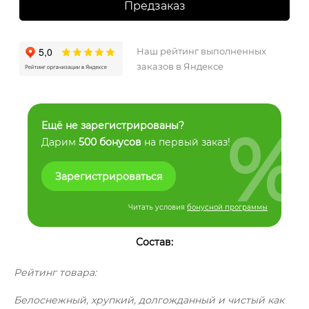
Предзаказ
Наш рейтинг выполненных
заказов в Яндексе
%
Ещё не зарегистрированы?
Дарим
500 бонусов
на первый заказ!
Зарегистрироваться
Читать условия
бонусной программы
Состав:
Рейтинг товара:
Белоснежный, хрупкий, долгожданный и чистый как